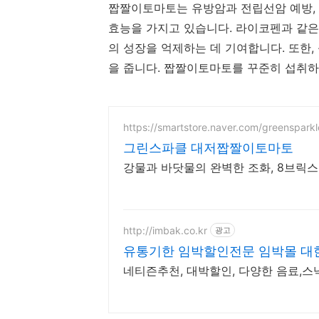
짭짤이토마토는 유방암과 전립선암 예방, 심
효능을 가지고 있습니다. 라이코펜과 같은
의 성장을 억제하는 데 기여합니다. 또한
을 줍니다. 짭짤이토마토를 꾸준히 섭취하
https://smartstore.naver.com/greensparkl
그린스파클 대저짭짤이토마토
강물과 바닷물의 완벽한 조화, 8브릭스
http://imbak.co.kr
광고
유통기한 임박할인전문 임박몰 대
네티즌추천, 대박할인, 다양한 음료,스