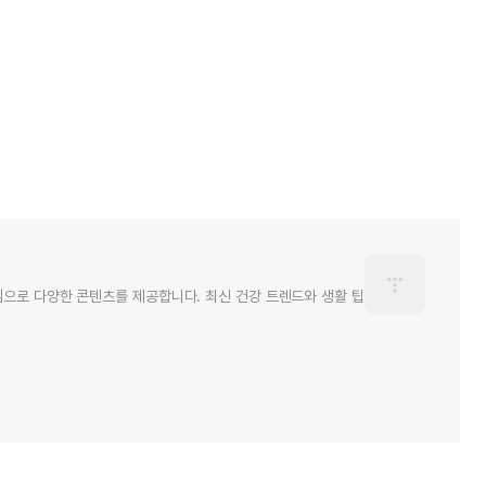
으로 다양한 콘텐츠를 제공합니다. 최신 건강 트렌드와 생활 팁