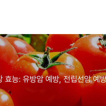
효능: 유방암 예방, 전립선암 예방,