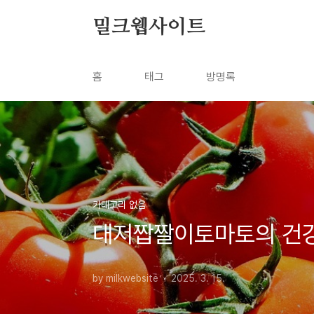
본문 바로가기
밀크웹사이트
홈
태그
방명록
카테고리 없음
대저짭짤이토마토의 건강 
by milkwebsite
2025. 3. 15.