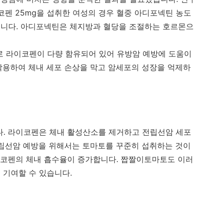
코펜 25mg을 섭취한 여성의 경우 혈중 아디포넥틴 농도
습니다. 아디포넥틴은 체지방과 혈당을 조절하는 호르몬으
 라이코펜이 다량 함유되어 있어 유방암 예방에 도움이
작용하여 체내 세포 손상을 막고 암세포의 성장을 억제하
. 라이코펜은 체내 활성산소를 제거하고 전립선암 세포
전립선암 예방을 위해서는 토마토를 꾸준히 섭취하는 것이
이코펜의 체내 흡수율이 증가합니다. 짭짤이토마토도 이러
 기여할 수 있습니다.