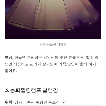
파주 하늘연 캠핑장
특징
: 하늘연 캠핑장은 감악산의 멋진 뷰를 만끽 할수 있
으면 깨끗하고 관리가 잘되있어 가족,연인이 함께 하기
좋아요.
3. 동화힐링캠프 글램핑
위치
:
경기 파주시 파평면 두포리 121