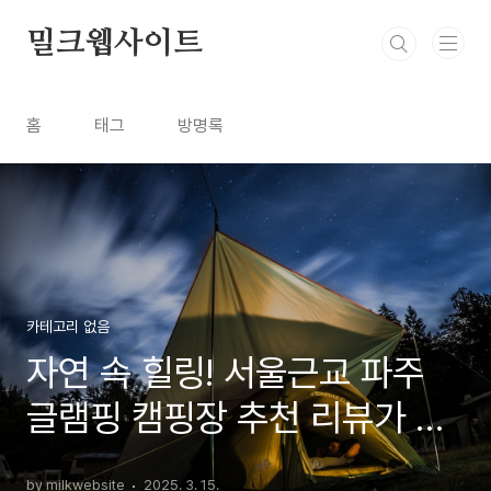
본문 바로가기
밀크웹사이트
홈
태그
방명록
카테고리 없음
자연 속 힐링! 서울근교 파주
글램핑 캠핑장 추천 리뷰가 좋
은 베스트 5 예약 가이드
by milkwebsite
2025. 3. 15.