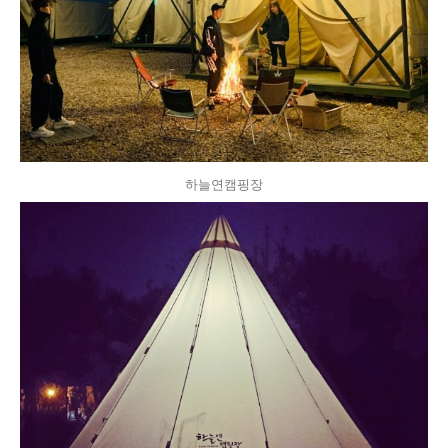
하늘연캠핑장