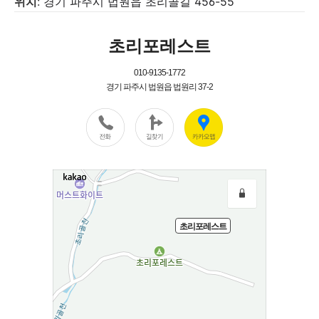
위치
:
경기 파주시 법원읍 초리골길 456-55