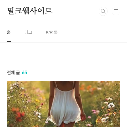
본문 바로가기
밀크웹사이트
홈
태그
방명록
전체 글
65