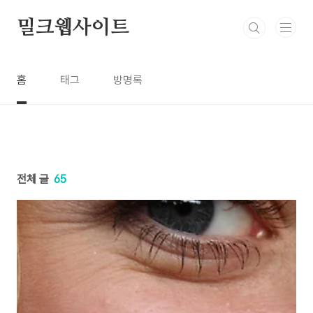
본문 바로가기
밀크웹사이트
홈
태그
방명록
전체 글
65