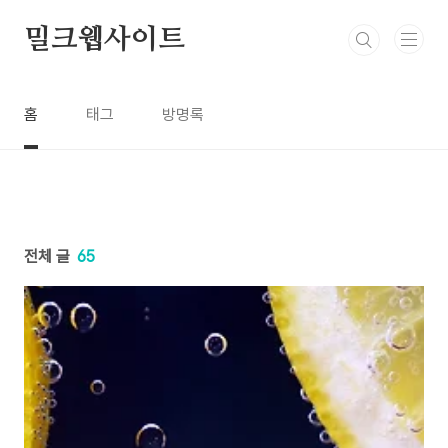
본문 바로가기
밀크웹사이트
홈
태그
방명록
전체 글
65